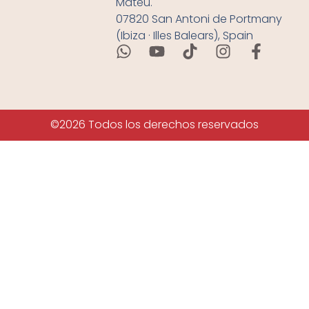
Mateu.
07820 San Antoni de Portmany
(Ibiza · Illes Balears), Spain
©2026 Todos los derechos reservados